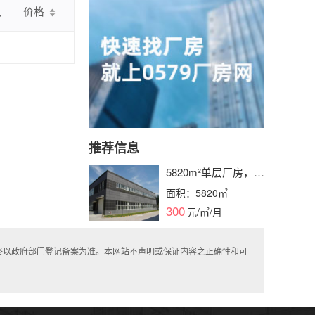
认
价格
推荐信息
5820m²单层厂房，产
证齐全，水电消防栓
面积：5820㎡
配备，层高可选，即
300
元/㎡/月
租即用
终以政府部门登记备案为准。本网站不声明或保证内容之正确性和可