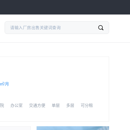
/㎡/月
院
办公室
交通方便
单层
多层
可分租