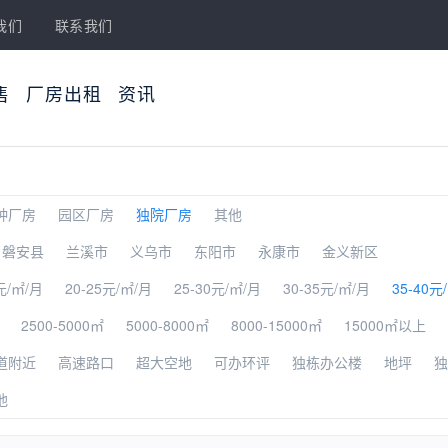
我们
联系我们
售
厂房出租
资讯
种厂房
园区厂房
独院厂房
其他
磐安县
兰溪市
义乌市
东阳市
永康市
金义新区
元/㎡/月
20-25元/㎡/月
25-30元/㎡/月
30-35元/㎡/月
35-40元
2500-5000㎡
5000-8000㎡
8000-15000㎡
15000㎡以上
道附近
高速路口
超大空地
可办环评
独栋办公楼
地坪
独
他