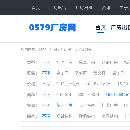
首页
厂房出售
厂房出租
资讯
关于
首页
厂房出
您的位置：
0579厂房网
>
厂房出租
>
房源列表
类型：
不限
标准厂房
简易厂房
轻钢厂房
特
区域：
不限
金东区
婺城区
武义县
浦江县
价格：
不限
0-10元/㎡/月
10-15元/㎡/月
15-20
面积：
不限
0-500㎡
500-1500㎡
1500-2500㎡
特点：
不限
花园厂房
无尘车间
村委厂房
国
结构：
不限
钢架结构
砖混结构
水泥结构
其