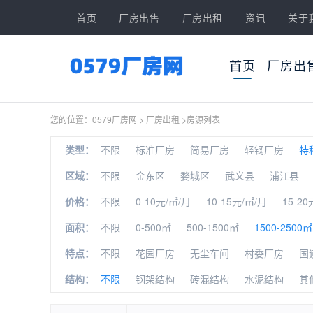
首页
厂房出售
厂房出租
资讯
关于
首页
厂房出
您的位置：
0579厂房网
>
厂房出租
>
房源列表
类型：
不限
标准厂房
简易厂房
轻钢厂房
特
区域：
不限
金东区
婺城区
武义县
浦江县
价格：
不限
0-10元/㎡/月
10-15元/㎡/月
15-20
面积：
不限
0-500㎡
500-1500㎡
1500-2500㎡
特点：
不限
花园厂房
无尘车间
村委厂房
国
结构：
不限
钢架结构
砖混结构
水泥结构
其