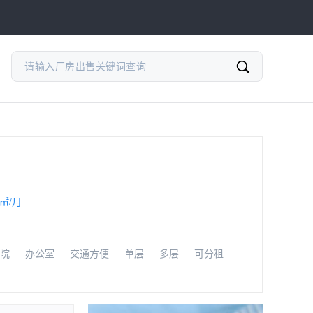
/㎡/月
院
办公室
交通方便
单层
多层
可分租