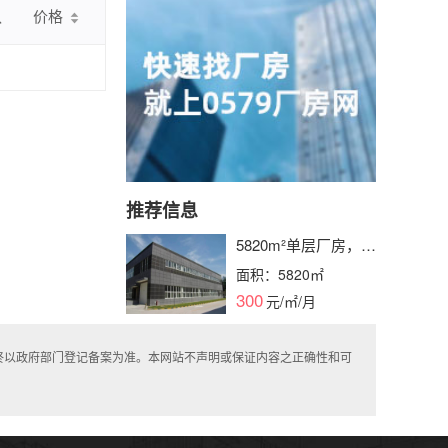
认
价格
推荐信息
5820m²单层厂房，产
证齐全，水电消防栓
面积：5820㎡
配备，层高可选，即
300
元/㎡/月
租即用
终以政府部门登记备案为准。本网站不声明或保证内容之正确性和可