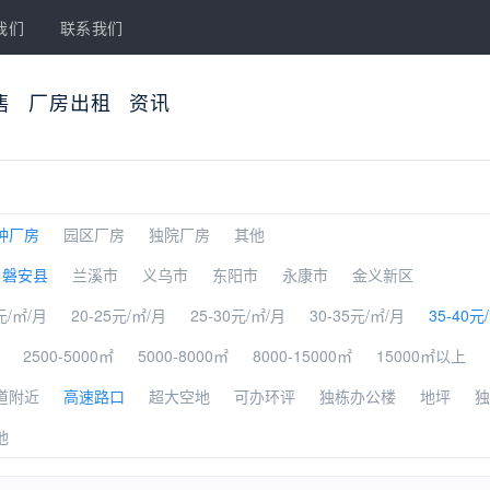
我们
联系我们
售
厂房出租
资讯
种厂房
园区厂房
独院厂房
其他
磐安县
兰溪市
义乌市
东阳市
永康市
金义新区
元/㎡/月
20-25元/㎡/月
25-30元/㎡/月
30-35元/㎡/月
35-40元
2500-5000㎡
5000-8000㎡
8000-15000㎡
15000㎡以上
道附近
高速路口
超大空地
可办环评
独栋办公楼
地坪
独
他