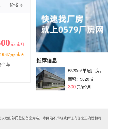
认
价格
500
元/㎡/月
16.67元/㎡/天
推荐信息
每个车
5820m²单层厂房，产
证齐全，水电消防栓
面积：5820㎡
配备，层高可选，即
300
元/㎡/月
租即用
终以政府部门登记备案为准。本网站不声明或保证内容之正确性和可