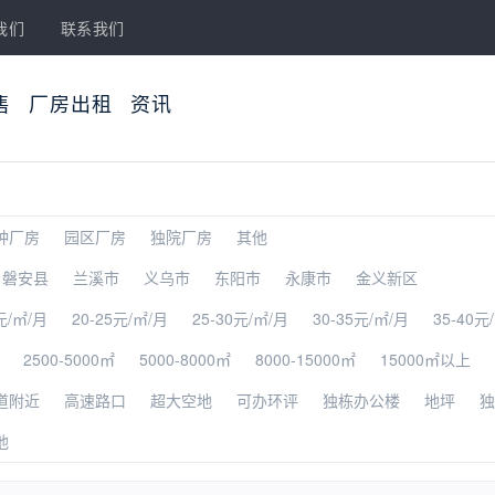
我们
联系我们
售
厂房出租
资讯
种厂房
园区厂房
独院厂房
其他
磐安县
兰溪市
义乌市
东阳市
永康市
金义新区
元/㎡/月
20-25元/㎡/月
25-30元/㎡/月
30-35元/㎡/月
35-40元
2500-5000㎡
5000-8000㎡
8000-15000㎡
15000㎡以上
道附近
高速路口
超大空地
可办环评
独栋办公楼
地坪
独
他