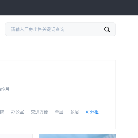
/㎡/月
院
办公室
交通方便
单层
多层
可分租