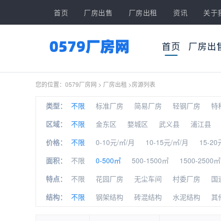
首页
厂房出售
厂房出租
资讯
关于
首页
厂房出
您的位置：
0579厂房网
>
厂房出租
>
房源列表
类型：
不限
标准厂房
简易厂房
轻钢厂房
特
区域：
不限
金东区
婺城区
武义县
浦江县
价格：
不限
0-10元/㎡/月
10-15元/㎡/月
15-20
面积：
不限
0-500㎡
500-1500㎡
1500-2500㎡
特点：
不限
花园厂房
无尘车间
村委厂房
国
结构：
不限
钢架结构
砖混结构
水泥结构
其