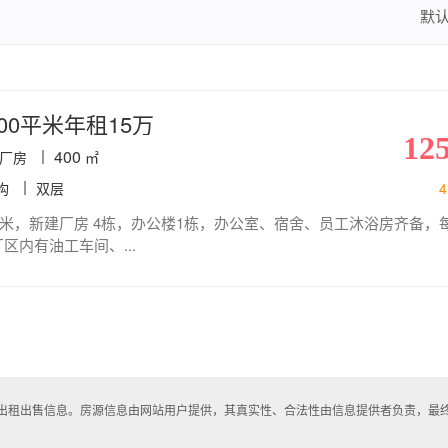
默
00平米年租15万
12
400
厂房
㎡
构
双层
4
0平米，新建厂房 4栋，办公楼1栋，办公室、宿舍、员工沐浴房齐备，
区内有油工车间、...
房出租出售信息。房源信息由网站用户提供，其真实性、合法性由信息提供者负责，最