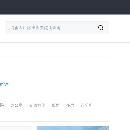
/㎡/月
院
办公室
交通方便
单层
多层
可分租