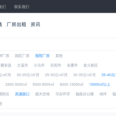
我们
联系我们
售
厂房出租
资讯
种厂房
园区厂房
独院厂房
其他
磐安县
兰溪市
义乌市
东阳市
永康市
金义新区
元/㎡/月
20-25元/㎡/月
25-30元/㎡/月
30-35元/㎡/月
35-40元
2500-5000㎡
5000-8000㎡
8000-15000㎡
15000㎡以上
道附近
高速路口
超大空地
可办环评
独栋办公楼
地坪
独
他