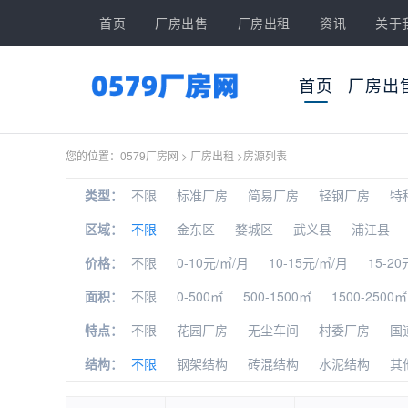
首页
厂房出售
厂房出租
资讯
关于
首页
厂房出
您的位置：
0579厂房网
>
厂房出租
>
房源列表
类型：
不限
标准厂房
简易厂房
轻钢厂房
特
区域：
不限
金东区
婺城区
武义县
浦江县
价格：
不限
0-10元/㎡/月
10-15元/㎡/月
15-20
面积：
不限
0-500㎡
500-1500㎡
1500-2500㎡
特点：
不限
花园厂房
无尘车间
村委厂房
国
结构：
不限
钢架结构
砖混结构
水泥结构
其