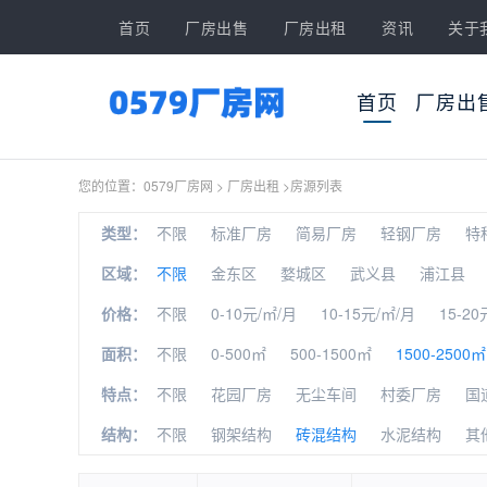
首页
厂房出售
厂房出租
资讯
关于
首页
厂房出
您的位置：
0579厂房网
>
厂房出租
>
房源列表
类型：
不限
标准厂房
简易厂房
轻钢厂房
特
区域：
不限
金东区
婺城区
武义县
浦江县
价格：
不限
0-10元/㎡/月
10-15元/㎡/月
15-20
面积：
不限
0-500㎡
500-1500㎡
1500-2500㎡
特点：
不限
花园厂房
无尘车间
村委厂房
国
结构：
不限
钢架结构
砖混结构
水泥结构
其