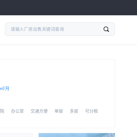
/㎡/月
院
办公室
交通方便
单层
多层
可分租