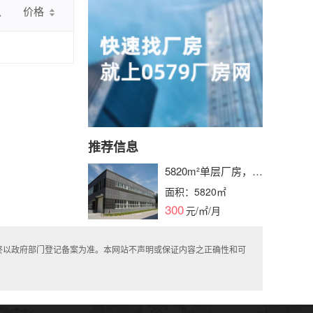
认
价格
推荐信息
5820m²单层厂房，产
证齐全，水电消防栓
面积：5820㎡
配备，层高可选，即
300
元/㎡/月
租即用
终以政府部门登记备案为准。本网站不声明或保证内容之正确性和可