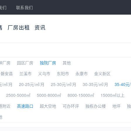
我们
联系我们
售
厂房出租
资讯
种厂房
园区厂房
独院厂房
其他
磐安县
兰溪市
义乌市
东阳市
永康市
金义新区
元/㎡/月
20-25元/㎡/月
25-30元/㎡/月
30-35元/㎡/月
35-40元
2500-5000㎡
5000-8000㎡
8000-15000㎡
15000㎡以上
道附近
高速路口
超大空地
可办环评
独栋办公楼
地坪
独
他