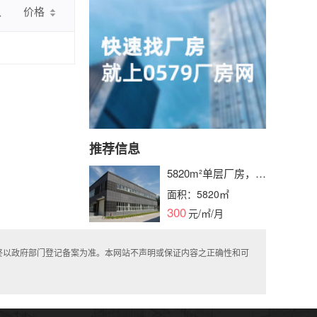
认
价格
推荐信息
5820m²单层厂房，产
证齐全，水电消防栓
面积：5820㎡
配备，层高可选，即
300
元/㎡/月
租即用
终以政府部门登记备案为准。本网站不声明或保证内容之正确性和可