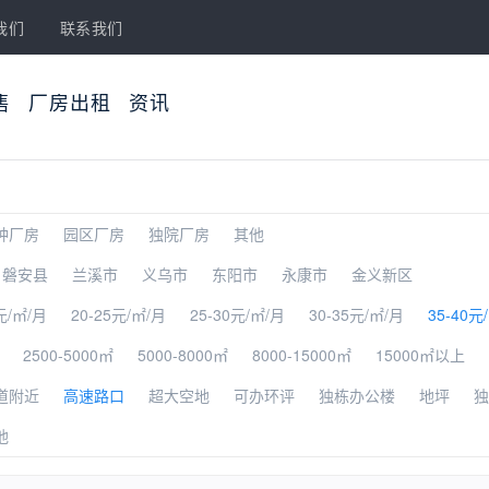
我们
联系我们
售
厂房出租
资讯
种厂房
园区厂房
独院厂房
其他
磐安县
兰溪市
义乌市
东阳市
永康市
金义新区
元/㎡/月
20-25元/㎡/月
25-30元/㎡/月
30-35元/㎡/月
35-40元
2500-5000㎡
5000-8000㎡
8000-15000㎡
15000㎡以上
道附近
高速路口
超大空地
可办环评
独栋办公楼
地坪
独
他