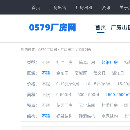
首页
厂房出售
厂房出租
资讯
关于
首页
厂房出
您的位置：
0579厂房网
>
厂房出租
>
房源列表
类型：
不限
标准厂房
简易厂房
轻钢厂房
特
区域：
不限
金东区
婺城区
武义县
浦江县
价格：
不限
0-10元/㎡/月
10-15元/㎡/月
15-20
面积：
不限
0-500㎡
500-1500㎡
1500-2500㎡
特点：
不限
花园厂房
无尘车间
村委厂房
国
结构：
不限
钢架结构
砖混结构
水泥结构
其