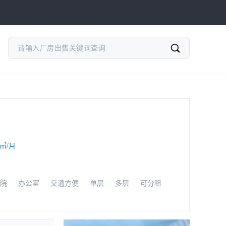
/㎡/月
院
办公室
交通方便
单层
多层
可分租