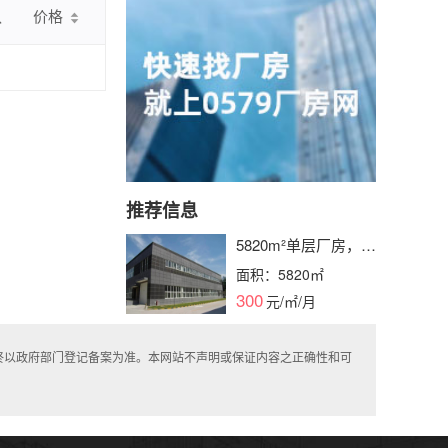
认
价格
推荐信息
5820m²单层厂房，产
证齐全，水电消防栓
面积：5820㎡
配备，层高可选，即
300
元/㎡/月
租即用
终以政府部门登记备案为准。本网站不声明或保证内容之正确性和可