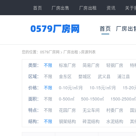
首页
厂房出售
厂房出租
资讯
关于
首页
厂房出
您的位置：
0579厂房网
>
厂房出租
>
房源列表
类型：
不限
标准厂房
简易厂房
轻钢厂房
特
区域：
不限
金东区
婺城区
武义县
浦江县
价格：
不限
0-10元/㎡/月
10-15元/㎡/月
15-20
面积：
不限
0-500㎡
500-1500㎡
1500-2500㎡
特点：
不限
花园厂房
无尘车间
村委厂房
国
结构：
不限
钢架结构
砖混结构
水泥结构
其