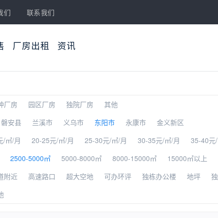
我们
联系我们
售
厂房出租
资讯
种厂房
园区厂房
独院厂房
其他
磐安县
兰溪市
义乌市
东阳市
永康市
金义新区
元/㎡/月
20-25元/㎡/月
25-30元/㎡/月
30-35元/㎡/月
35-40元
2500-5000㎡
5000-8000㎡
8000-15000㎡
15000㎡以上
道附近
高速路口
超大空地
可办环评
独栋办公楼
地坪
独
他