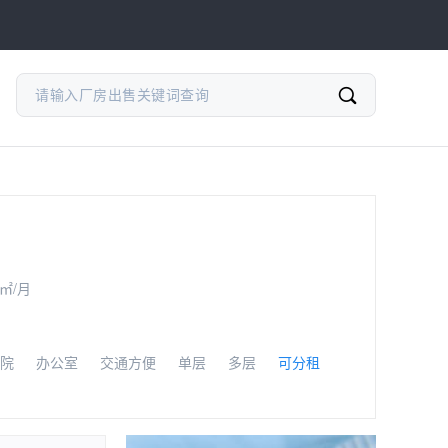
/㎡/月
院
办公室
交通方便
单层
多层
可分租